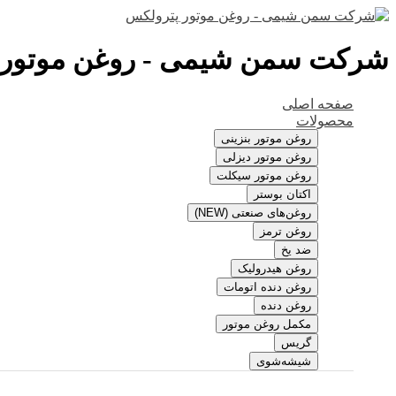
شرکت سمن شیمی - روغن موتور 
صفحه اصلی
محصولات
روغن موتور بنزینی
روغن موتور دیزلی
روغن موتور سیکلت
اکتان بوستر
روغن‌های صنعتی (NEW)
روغن ترمز
ضد یخ
روغن هیدرولیک
روغن دنده اتومات
روغن دنده
مکمل روغن موتور
گریس
شیشه‌شوی