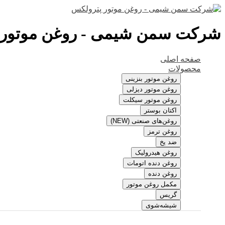
شرکت سمن شیمی - روغن موتور 
صفحه اصلی
محصولات
روغن موتور بنزینی
روغن موتور دیزلی
روغن موتور سیکلت
اکتان بوستر
روغن‌های صنعتی (NEW)
روغن ترمز
ضد یخ
روغن هیدرولیک
روغن دنده اتومات
روغن دنده
مکمل روغن موتور
گریس
شیشه‌شوی