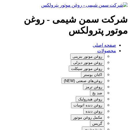
شرکت سمن شیمی - روغن
موتور پترولکس
صفحه اصلی
محصولات
روغن موتور بنزینی
روغن موتور دیزلی
روغن موتور سیکلت
اکتان بوستر
روغن‌های صنعتی (NEW)
روغن ترمز
ضد یخ
روغن هیدرولیک
روغن دنده اتومات
روغن دنده
مکمل روغن موتور
گریس
شیشه‌شوی