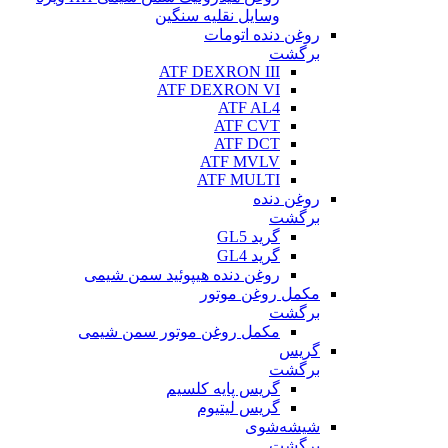
وسایل نقلیه سنگین
روغن دنده اتومات
برگشت
ATF DEXRON III
ATF DEXRON VI
ATF AL4
ATF CVT
ATF DCT
ATF MVLV
ATF MULTI
روغن دنده
برگشت
گرید GL5
گرید GL4
روغن دنده هیپوئید سمن شیمی
مکمل روغن موتور
برگشت
مکمل روغن موتور سمن شیمی
گریس
برگشت
گریس پایه کلسیم
گریس لیتیوم
شیشه‌شوی
برگشت