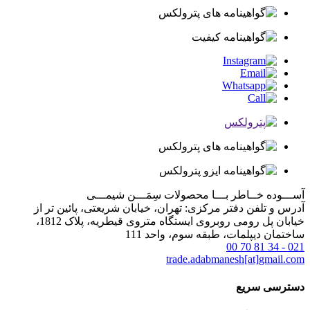
آســـوده خــاطر بـــا محصولات
سِمَـــن شیمـــی
آدرس و تلفن دفتر مرکزی: تهران، خیابان شریعتی، پائین تر از
خیابان پل رومی روبروی ایستگاه متروی قیطریه، پلاک 1812،
ساختمان دیپلمات، طبقه سوم، واحد 111
021 - 34 81 70 00
trade.adabmanesh[at]gmail.com
دسترسی سریع