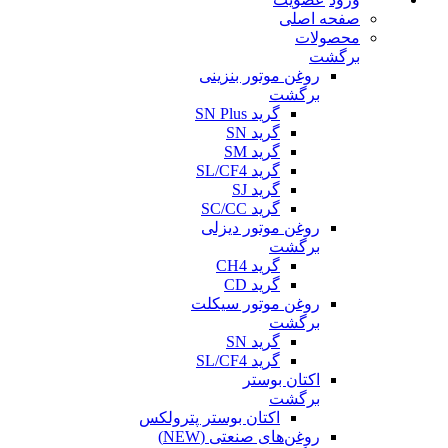
صفحه اصلی
محصولات
برگشت
روغن موتور بنزینی
برگشت
گرید SN Plus
گرید SN
گرید SM
گرید SL/CF4
گرید SJ
گرید SC/CC
روغن موتور دیزلی
برگشت
گرید CH4
گرید CD
روغن موتور سیکلت
برگشت
گرید SN
گرید SL/CF4
اکتان بوستر
برگشت
اکتان بوستر پترولکس
روغن‌های صنعتی (NEW)