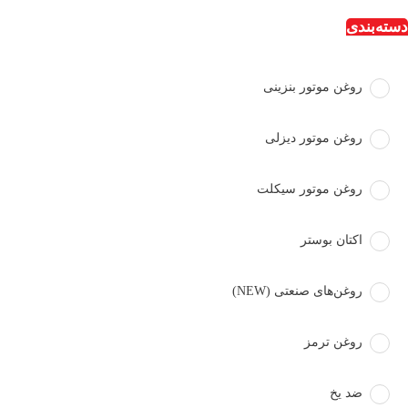
دسته‌بندی‌
شرکت سمن شیمی - روغن
موتور پترولکس
روغن موتور بنزینی
روغن موتور دیزلی
صفحه اصلی
محصولات
روغن موتور بنزینی
روغن موتور دیزلی
روغن موتور سیکلت
روغن موتور سیکلت
اکتان بوستر
گرید SN Plus
گرید SN
روغن‌های صنعتی (NEW)
گرید SM
روغن ترمز
گرید SL/CF4
ضد یخ
گرید SJ