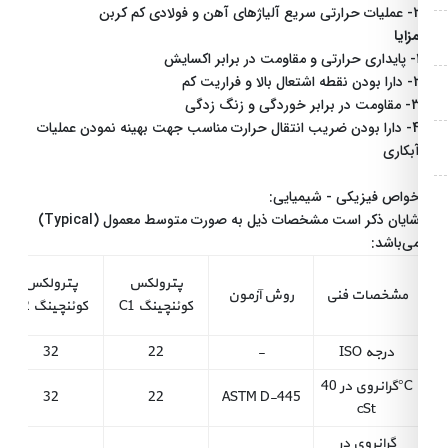
ی سریع آلیاژهای آهن و فولادی کم کربن
زایا
قاومت در برابر اکسایش
 نقطه اشتعال بالا و فراریت کم
ت در برابر خوردگی و زنگ زدگی
4- دارا بودن ضریب انتقال حرارت مناسب جهت بهینه نمودن عملیات
بکاری
واص فیزیکی - شیمیایی:
شایان ذکر است مشخصات ذیل به صورت متوسط معمول (Typical)
ی‌باشد:
پترولکس
پترولکس
پ
مشخصات فنی
روش آزمون
کوئنچینگ C1
کوئنچینگ C2
کوئ
راهنمای
درجه ISO
-
22
32
خرید
گرانروی در 40°C
32
22
ASTM D-445
نمایندگان
cSt
گرانروی در
اخبار