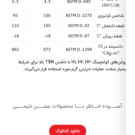
5.3
4.3
ASTM D-445
100°C cSt
و
شاخص گرانروی
ASTM D-2270
100
95
تبلیغات
نقطه اشتعال °C
ASTM D-92
185
210
نقطه ریزش °C
ASTM D-97
-18
18-
ارتباط
دانسیته در 15
با
882
873
ASTM D-1298
3
°C Kg/m
روغن‌های کوئنچینگ H1, H2, H3 با داشتن TBN بالا برای شرایط
ما
سیار سخت عملیات حرارتی گرم مورد استفاده قرار می‌گیرند.
درباره
ما
باشگاه
آســـوده خــاطر بـــا محصولات سِمَـــن شیمـــی
مشتریان
همکاری
دانلود کاتالوگ