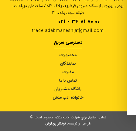
رومی روبروی ایستگاه متروی قیطریه، پلاک 1812، ساختمان دیپلمات،
طبقه سوم، واحد 111
021 - 34 81 70 00
trade.adabmanesh[at]gmail.com
دسترسی سریع
محصولات
نمایندگان
مقالات
تماس با ما
باشگاه مشتریان
خانواده ادب منش
تمامی حقوق برای
شرکت ادب منش
محفوظ است ©
طراحی و توسعه:
نونگار پردازش