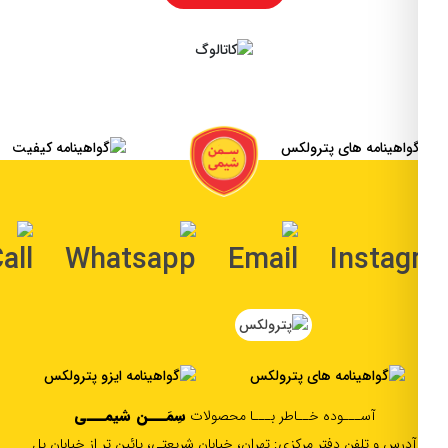
با
ما
سوالات
متداول
(FAQ)
ورود
عضویت
سِمَـــن شیمـــی
آســـوده خــاطر بـــا محصولات
آدرس و تلفن دفتر مرکزی: تهران، خیابان شریعتی، پائین تر از خیابان پل