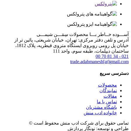
آســـوده خــاطر بـــا محصولات
سِمَـــن شیمـــی
آدرس و تلفن دفتر مرکزی: تهران، خیابان شریعتی، پائین تر از
خیابان پل رومی روبروی ایستگاه متروی قیطریه، پلاک 1812،
ساختمان دیپلمات، طبقه سوم، واحد 111
021 - 34 81 70 00
trade.adabmanesh[at]gmail.com
دسترسی سریع
محصولات
نمایندگان
مقالات
تماس با ما
باشگاه مشتریان
خانواده ادب منش
تمامی حقوق برای
شرکت ادب منش
محفوظ است ©
طراحی و توسعه:
نونگار پردازش