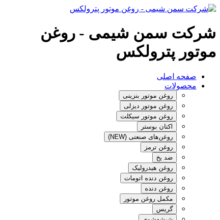
شرکت سمن شیمی - روغن
موتور پترولکس
صفحه اصلی
محصولات
روغن موتور بنزینی
روغن موتور دیزلی
روغن موتور سیکلت
اکتان بوستر
روغن‌های صنعتی (NEW)
روغن ترمز
ضد یخ
روغن هیدرولیک
روغن دنده اتومات
روغن دنده
مکمل روغن موتور
گریس
شیشه‌شوی