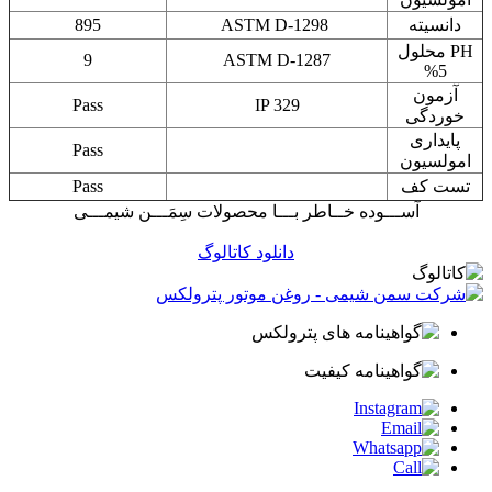
دانسیته
ASTM D-1298
895
PH محلول
9
ASTM D-1287
5%
آزمون
Pass
IP 329
خوردگی
پایداری
Pass
امولسیون
تست کف
Pass
آســـوده خــاطر بـــا محصولات سِمَـــن شیمـــی
دانلود کاتالوگ