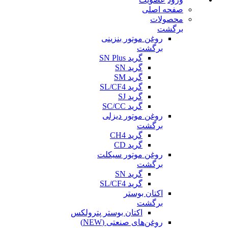
صفحه اصلی
محصولات
برگشت
روغن موتور بنزینی
برگشت
گرید SN Plus
گرید SN
گرید SM
گرید SL/CF4
گرید SJ
گرید SC/CC
روغن موتور دیزلی
برگشت
گرید CH4
گرید CD
روغن موتور سیکلت
برگشت
گرید SN
گرید SL/CF4
اکتان بوستر
برگشت
اکتان بوستر پترولکس
روغن‌های صنعتی (NEW)