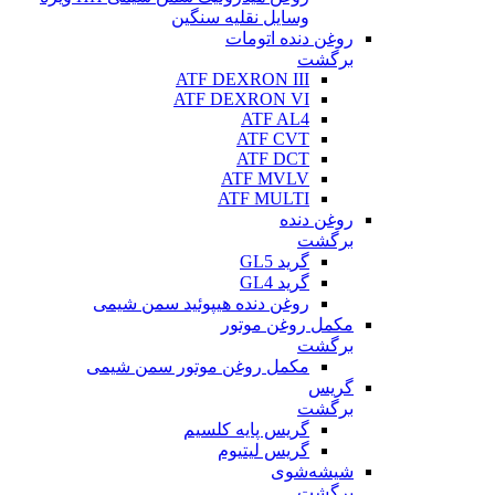
وسایل نقلیه سنگین
روغن دنده اتومات
برگشت
ATF DEXRON III
ATF DEXRON VI
ATF AL4
ATF CVT
ATF DCT
ATF MVLV
ATF MULTI
روغن دنده
برگشت
گرید GL5
گرید GL4
روغن دنده هیپوئید سمن شیمی
مکمل روغن موتور
برگشت
مکمل روغن موتور سمن شیمی
گریس
برگشت
گریس پایه کلسیم
گریس لیتیوم
شیشه‌شوی
برگشت