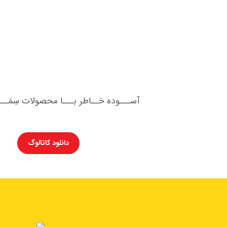
آســـوده خــاطر بـــا محصولات سِمَــ
دانلود کاتالوگ