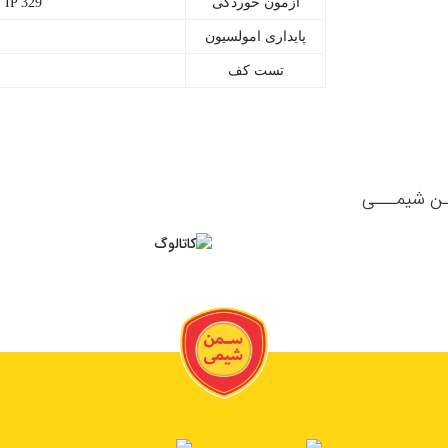
آزمون خوردگی
IP 329
باشگاه
پایداری امولسیون
تست کف
مشتریان
همکاری
با
ـن شیمـــی
ما
سوالات
متداول
(FAQ)
ورود
عضویت