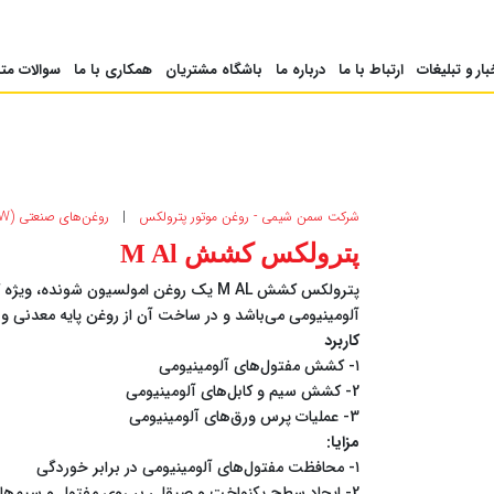
بار و تبلیغات
ارتباط با ما
درباره ما
باشگاه مشتریان
همکاری با ما
سوالات متداو
شرکت سمن شیمی - روغن موتور پترولکس
|
روغن‌های صنعتی (NEW)
پترولکس کشش M Al
پترولکس کشش M AL یک روغن امولسیون شون
آلومینیومی می‌باشد و در ساخت آن از روغن پایه معدنی و
کاربرد
۱- کشش مفتول‌های آلومینیومی
2- کشش سیم و کابل‌های آلومینیومی
3- عملیات پرس ورق‌های آلومینیومی
مزایا:
۱- محافظت مفتول‌های آلومینیومی در برابر خوردگی
2- ایجاد سطح یکنواخت و صیقلی بر روی مفتول و سیم‌های کشیده شده