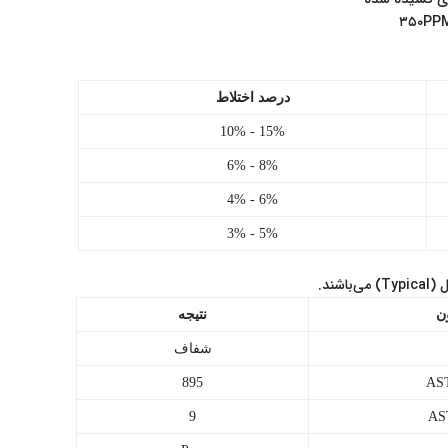
درصد اختلاط
10% - 15%
6% - 8%
4% - 6%
3% - 5%
ند.
ن
نتیجه
شفاف
895
9
AS