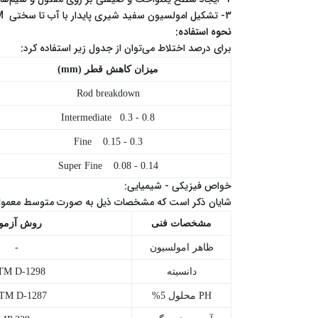
3- تشکیل امولسیون سفید شیری پایدار با آب تا سختی ۳۵۰PPM
راهنمای
نحوه استفاده:
خرید
برای درصد اختلاط می‌توان از جدول زیر استفاده کرد:
میزان کاهش قطر (mm)
نمایندگان
Rod breakdown
اخبار
Intermediate 0.3 - 0.8
و
Fine 0.15 - 0.3
تبلیغات
Super Fine 0.08 - 0.14
خواص فیزیکی - شیمیایی:
ارتباط
شایان ذکر است که مشخصات ذیل به صورت متوسط معمول (Typical) می‌باش
با
مشخصات فنی
روش آزمو
ظاهر امولسیون
-
ما
دانسیته
ASTM D-1298
درباره
PH محلول 5%
TM D-1287
ما