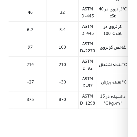
نمایندگان
گرانروی در 40°C
ASTM
68
46
32
D-445
cSt
اخبار
گرانروی در
ASTM
8.5
6.7
5.4
و
D-445
100°C cSt
تبلیغات
ASTM
شاخص گرانروی
100
97
95
D-2270
ارتباط
ASTM
نقطه اشتعال °C
210
214
222
D-92
با
ASTM
ما
نقطه ریزش °C
30-
27-
24-
D-97
درباره
دانسیته در 15
ASTM
880
875
870
3
D-1298
°C Kg/m
ما
باشگاه
مشتریان