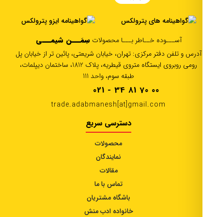
سِمَـــن شیمـــی
آســـوده خــاطر بـــا محصولات
آدرس و تلفن دفتر مرکزی: تهران، خیابان شریعتی، پائین تر از خیابان پل
رومی روبروی ایستگاه متروی قیطریه، پلاک 1812، ساختمان دیپلمات،
طبقه سوم، واحد 111
021 - 34 81 70 00
trade.adabmanesh[at]gmail.com
دسترسی سریع
محصولات
نمایندگان
مقالات
تماس با ما
باشگاه مشتریان
خانواده ادب منش