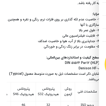
ه کار رفته باشد.
زایا:
۱- خاصیت عدم لکه گذاری بر روی فلزات نرم، رنگی و نقره و همچنین
ازگاری با آنها
ل عمر بالا
لیت فیلتراسیون عالی
ی بالا از آب، هوا و خاصیت ضدکف
ت در برابر زنگ زدگی و خوردگی
طح کیفیت و استانداردهای بین‌المللی:
DIN 51524 Part2 (HLP
Denison HF-
شایان ذکر است مشخصات ذیل به صورت متوسط معمول (Typical)
ی‌باشد.
روش
پترولکس
پترولکس
پترولک
راهنمای
مشخصات فنی
آزمون
هیدرولیک S32
هیدرولیک S46
هیدرولیک S68
خرید
درجه ISO
-
32
46
68