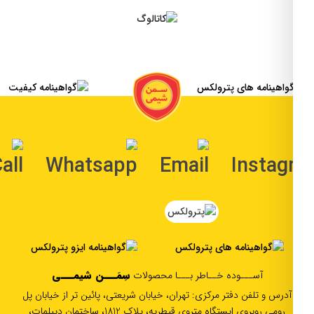
عضویت
سِمَـــن شیمـــی
آســـوده خــاطر بـــا محصولات
آدرس و تلفن دفتر مرکزی: تهران، خیابان شریعتی، پائین تر از خیابان پل
رومی روبروی ایستگاه متروی قیطریه، پلاک 1812، ساختمان دیپلمات،