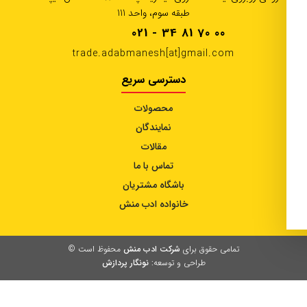
طبقه سوم، واحد 111
021 - 34 81 70 00
trade.adabmanesh[at]gmail.com
دسترسی سریع
محصولات
نمایندگان
مقالات
تماس با ما
باشگاه مشتریان
خانواده ادب منش
تمامی حقوق برای
شرکت ادب منش
محفوظ است ©
طراحی و توسعه:
نونگار پردازش