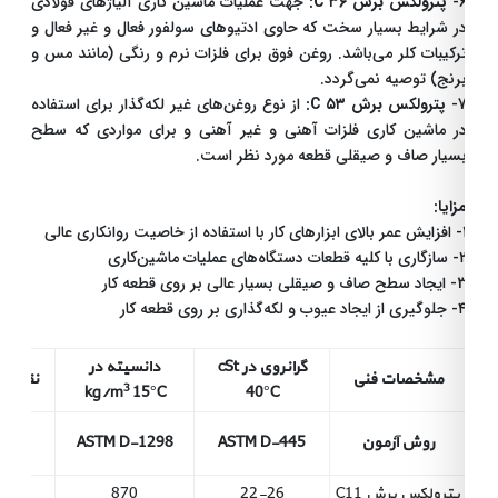
۶
پترولکس برش ۳۶ C:
جهت عملیات ماشین کاری آلیاژهای فولادی
ر شرایط بسیار سخت که حاوی ادتیوهای سولفور فعال و غیر فعال و
رکیبات کلر می‌باشد. روغن فوق برای فلزات نرم و رنگی (مانند مس و
رنج) توصیه نمی‌گردد.
7
پترولکس برش ۵۳ C:
از نوع روغن‌های غیر لکه‌گذار برای استفاده
راهنمای
ر ماشین کاری فلزات آهنی و غیر آهنی و برای مواردی که سطح
خرید
سیار صاف و صیقلی قطعه مورد نظر است.
نمایندگان
زایا:
با استفاده از خاصیت روانکاری عالی
اخبار
یه قطعات دستگاه‌های عملیات ماشین‌کاری
 صاف و صیقلی بسیار عالی بر روی قطعه کار
و
 ایجاد عیوب و لکه‌گذاری بر روی قطعه کار
تبلیغات
گرانروی در cSt
دانسیته در
مشخصات فنی
نقطه اشتغال 
ارتباط
3
kg/m
15°C
40°C
با
روش آزمون
ASTM D-445
ASTM D-1298
TM D-92
ما
پترولکس برش C11
22-26
870
165