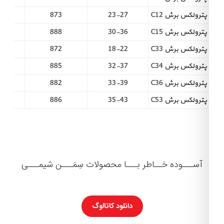
درباره
پترولکس برش C12
23-27
873
175
پترولکس برش C15
30-36
888
190
ما
پترولکس برش C33
18-22
872
175
باشگاه
پترولکس برش C34
32-37
885
175
مشتریان
پترولکس برش C36
33-39
882
180
همکاری
پترولکس برش C53
35-43
886
190
با
ما
سوالات
آســـوده خــاطر بـــا محصولات سِمَـــن شیمـــی
متداول
(FAQ)
دانلود کاتالوگ
ورود