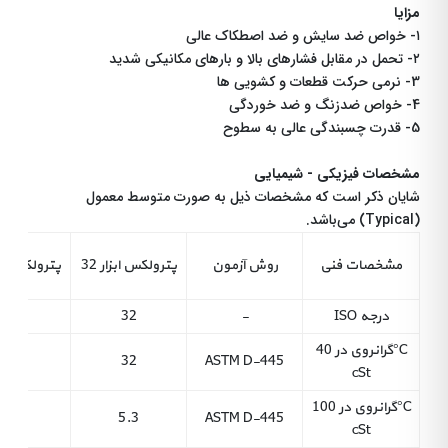
مزایا
۱- خواص ضد سایش و ضد اصطکاک عالی
۲- تحمل در مقابل فشارهای بالا و بارهای مکانیکی شدید
3- نرمی حرکت قطعات و کشویی ها
4- خواص ضدزنگ و ضد خوردگی
5- قدرت چسبندگی عالی به سطوح
مشخصات فیزیکی - شیمیایی
شایان ذکر است که مشخصات ذیل به صورت متوسط معمول
(Typical) می‌باشد.
مشخصات فنی
روش آزمون
پترولکس ابزار 32
پترولکس ابزار
درجه ISO
-
32
68
گرانروی در 40°C
68
32
ASTM D-445
cSt
گرانروی در 100°C
8.5
5.3
ASTM D-445
cSt