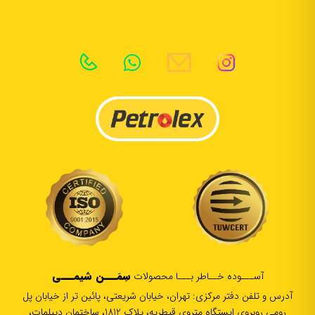
سِمَـــن شیمـــی
آســـوده خــاطر بـــا محصولات
آدرس و تلفن دفتر مرکزی: تهران، خیابان شریعتی، پائین تر از خیابان پل
رومی روبروی ایستگاه متروی قیطریه، پلاک 1812، ساختمان دیپلمات،