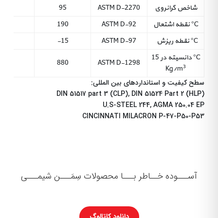
راهنمای
شاخص گرانروی
ASTM D-2270
95
95
خرید
نقطه اشتعال °C
ASTM D-92
190
210
نقطه ریزش °C
ASTM D-97
-15
12-
نمایندگان
دانسیته در 15 °C
880
880
ASTM D-1298
اخبار
3
Kg/m
سطح کیفیت و استانداردهای بین المللی:
و
DIN 51517 part 3 (CLP), DIN 51524 Part 2 (HLP)
U.S-STEEL 244, AGMA 250.04 EP
تبلیغات
CINCINNATI MILACRON P-47-P50-P53
ارتباط
با
ما
آســـوده خــاطر بـــا محصولات سِمَـــن شیمـــی
درباره
ما
دانلود کاتالوگ