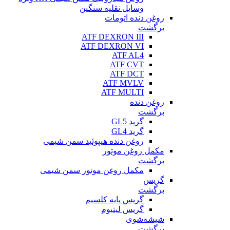
وسایل نقلیه سنگین
روغن دنده اتومات
برگشت
ATF DEXRON III
ATF DEXRON VI
ATF AL4
ATF CVT
ATF DCT
ATF MVLV
ATF MULTI
روغن دنده
برگشت
گرید GL5
گرید GL4
روغن دنده هیپوئید سمن شیمی
مکمل روغن موتور
برگشت
مکمل روغن موتور سمن شیمی
گریس
برگشت
گریس پایه کلسیم
گریس لیتیوم
شیشه‌شوی
برگشت