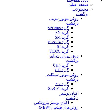
صفحه اصلی
محصولات
برگشت
روغن موتور بنزینی
برگشت
گرید SN Plus
گرید SN
گرید SM
گرید SL/CF4
گرید SJ
گرید SC/CC
روغن موتور دیزلی
برگشت
گرید CH4
گرید CD
روغن موتور سیکلت
برگشت
گرید SN
گرید SL/CF4
اکتان بوستر
برگشت
اکتان بوستر پترولکس
روغن‌های صنعتی (NEW)