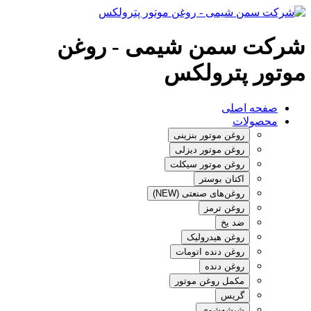
شرکت سمن شیمی - روغن
موتور پترولکس
صفحه اصلی
محصولات
روغن موتور بنزینی
روغن موتور دیزلی
روغن موتور سیکلت
اکتان بوستر
روغن‌های صنعتی (NEW)
روغن ترمز
ضد یخ
روغن هیدرولیک
روغن دنده اتومات
روغن دنده
مکمل روغن موتور
گریس
شیشه‌شوی