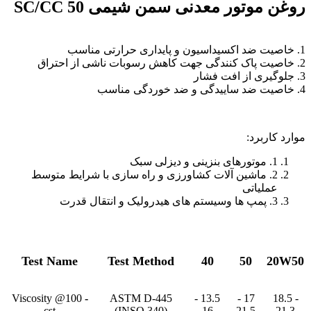
روغن موتور معدنی سمن شیمی 50 SC/CC
1. خاصیت ضد اکسیداسیون و پایداری حرارتی مناسب
2. خاصیت پاک کنندگی جهت کاهش رسوبات ناشی از احتراق
3. جلوگیری از افت فشار
4. خاصیت ضد ساییدگی و ضد خوردگی مناسب
موارد کاربرد:
1. موتورهای بنزینی و دیزلی سبک
2. ماشین آلات کشاورزی و راه سازی با شرایط متوسط
عملیاتی
3. پمپ ها وسیستم های هیدرولیک و انتقال قدرت
Test Name
Test Method
40
50
20W50
Viscosity @100
-
ASTM D-445
13.5 -
17 -
18.5 -
cst
(INSO 340)
16
21.5
21.3