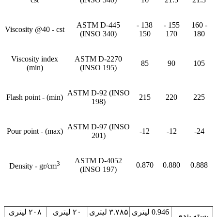
ASTM D-445
138 -
155 -
160 -
Viscosity @40
-
cst
(INSO 340)
150
170
180
Viscosity index
ASTM D-2270
85
90
105
(min)
(INSO 195)
ASTM D-92 (INSO
Flash point - (min)
215
220
225
198)
ASTM D-97 (INSO
Pour point - (max)
12-
12-
-24
201)
ASTM D-4052
3
0.870
0.880
0.888
Density - gr/cm
(INSO 197)
0.946 لیتری
۳.۷۸۵ لیتری
۲۰ لیتری
۲۰۸ لیتری
بسته بندی