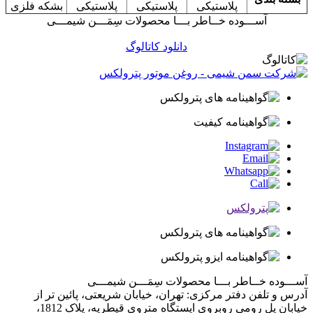
پلاستیکی
پلاستیکی
پلاستیکی
بشکه فلزی
آســـوده خــاطر بـــا محصولات سِمَـــن شیمـــی
دانلود کاتالوگ
آســـوده خــاطر بـــا محصولات
سِمَـــن شیمـــی
آدرس و تلفن دفتر مرکزی: تهران، خیابان شریعتی، پائین تر از
خیابان پل رومی روبروی ایستگاه متروی قیطریه، پلاک 1812،