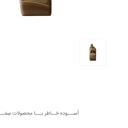
آســـوده خــاطر بـــا محصولات سِمَــ