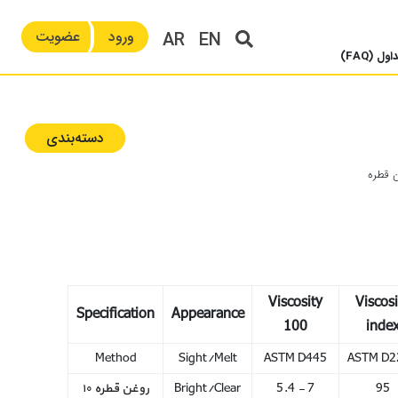
ورود
عضویت
AR
EN
ل (FAQ)
دسته‌بندی‌
 قطره
Viscosity
Viscosi
Specification
Appearance
100
inde
Method
Sight/Melt
ASTM D445
ASTM D2
95
5.4 - 7
Bright/Clear
روغن قطره ۱۰