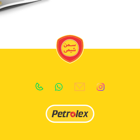
همکاری
با
ما
سوالات
متداول
(FAQ)
ورود
عضویت