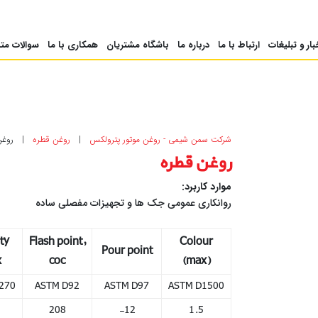
بار و تبلیغات
ارتباط با ما
درباره ما
باشگاه مشتریان
همکاری با ما
سوالات متداو
شرکت سمن شیمی - روغن موتور پترولکس
|
روغن قطره
|
روغن
روغن قطره
موارد كاربرد:
روانکاری عمومی جک ها و تجهیزات مفصلی ساده
ty
Flash point,
Colour
Pour point
x
coc
(max)
راهنمای
270
ASTM D92
ASTM D97
ASTM D1500
خرید
208
-12
1.5