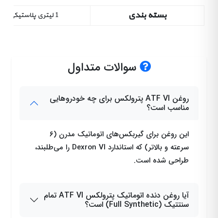
باشگاه
بسته بندی
1 لیتری پلاستیکی
مشتریان
همکاری
سوالات متداول
با
ما
روغن ATF VI پترولکس برای چه خودروهایی
مناسب است؟
سوالات
این روغن برای گیربکس‌های اتوماتیک مدرن (۶
متداول
سرعته و بالاتر) که استاندارد Dexron VI را می‌طلبند،
(FAQ)
طراحی شده است.
ورود
آیا روغن دنده اتوماتیک پترولکس ATF VI تمام
عضویت
سنتتیک (Full Synthetic) است؟