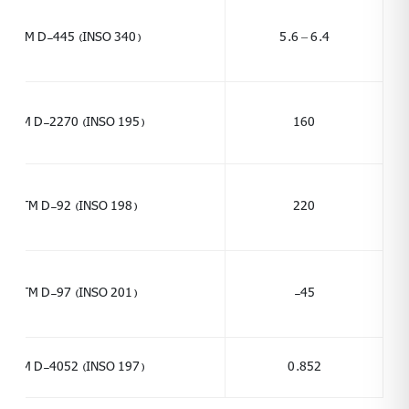
راهنمای
ASTM D-445 (INSO 340)
5.6 – 6.4
خرید
نمایندگان
ASTM D-2270 (INSO 195)
160
اخبار
و
تبلیغات
ASTM D-92 (INSO 198)
220
ارتباط
با
ASTM D-97 (INSO 201)
-45
ما
درباره
ASTM D-4052 (INSO 197)
0.852
ما