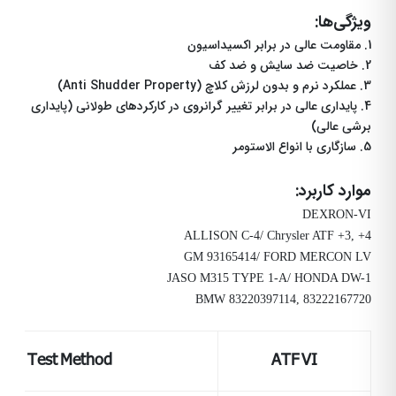
ویژگی‌ها:
1. مقاومت عالی در برابر اکسیداسیون
2. خاصیت ضد سایش و ضد کف
3. عملکرد نرم و بدون لرزش کلاچ
(Anti Shudder Property)
4. پایداری عالی در برابر تغییر گرانروی در کارکردهای طولانی (پایداری
برشی عالی)
5. سازگاری با انواع الاستومر
موارد کاربرد:
DEXRON-VI
ALLISON C-4/ Chrysler ATF +3, +4
GM 93165414
/
FORD MERCON LV
JASO M315 TYPE 1-A/ HONDA DW-1
BMW 83220397114, 83222167720
Test Method
ATF VI