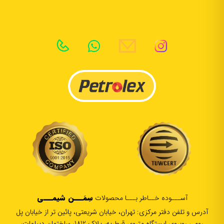
سِمَـــن شیمـــی
آســـوده خــاطر بـــا محصولات
آدرس و تلفن دفتر مرکزی: تهران، خیابان شریعتی، پائین تر از خیابان پل
رومی روبروی ایستگاه متروی قیطریه، پلاک 1812، ساختمان دیپلمات،