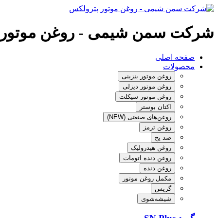
شرکت سمن شیمی - روغن موتور 
صفحه اصلی
محصولات
روغن موتور بنزینی
روغن موتور دیزلی
روغن موتور سیکلت
اکتان بوستر
روغن‌های صنعتی (NEW)
روغن ترمز
ضد یخ
روغن هیدرولیک
روغن دنده اتومات
روغن دنده
مکمل روغن موتور
گریس
شیشه‌شوی